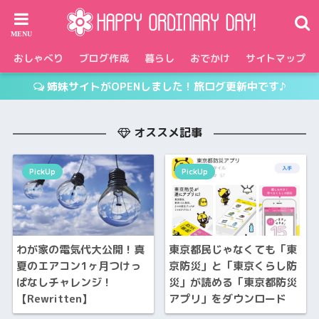
おしゃべり
ブログ作成
暮らし
おでかけ
サイトマップ
姉妹サイトがOPENしました！旅ログ更新中です♪
オススメ記事
PickUp
PickUp
わが家の電気代大公開！真
東京都民じゃなくても「東
夏のエアコン1ヶ月つけっ
京防災」と「東京くらし防
ぱなしチャレンジ！
災」が読める「東京都防災
【Rewritten】
アプリ」をダウンロード