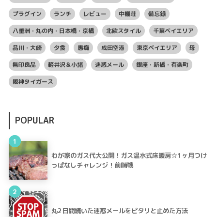
プラグイン
ランチ
レビュー
中棚荘
備忘録
八重洲・丸の内・日本橋・京橋
北欧スタイル
千葉ベイエリア
品川・大崎
夕食
愚痴
成田空港
東京ベイエリア
母
無印良品
軽井沢＆小諸
迷惑メール
銀座・新橋・有楽町
阪神タイガース
POPULAR
1
わが家のガス代大公開！ガス温水式床暖房☆1ヶ月つけ
っぱなしチャレンジ！前哨戦
2
丸2日間続いた迷惑メールをピタリと止めた方法