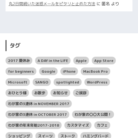
丸2日間続いた迷惑メールをピタリと止めた方法
に
匿名
より
タグ
2017 夏休み
A DAY in the LIFE
Apple
App Store
for beginners
Google
iPhone
MacBook Pro
Microsoft
SANGO
spotlighted
WordPress
おひとり様
お散歩
お知らせ
ご挨拶
わが家の3連休 in NOVEMBER 2017
わが家の3連休 in OCTOBER 2017
わが家の〇〇大公開！
わが家の年末年始2017-2018
カスタマイズ
カフェ
ショッピング
スイーツ
ストーク
ハミングバード