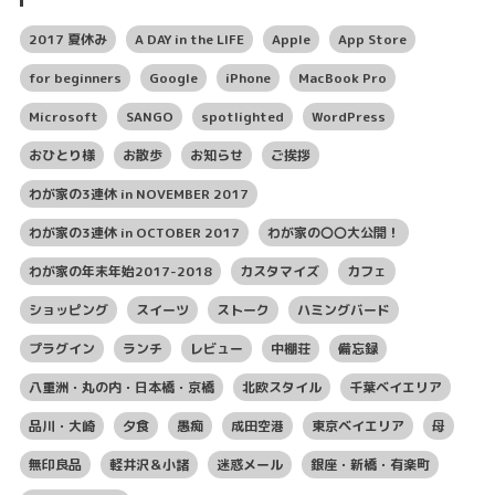
2017 夏休み
A DAY in the LIFE
Apple
App Store
for beginners
Google
iPhone
MacBook Pro
Microsoft
SANGO
spotlighted
WordPress
おひとり様
お散歩
お知らせ
ご挨拶
わが家の3連休 in NOVEMBER 2017
わが家の3連休 in OCTOBER 2017
わが家の〇〇大公開！
わが家の年末年始2017-2018
カスタマイズ
カフェ
ショッピング
スイーツ
ストーク
ハミングバード
プラグイン
ランチ
レビュー
中棚荘
備忘録
八重洲・丸の内・日本橋・京橋
北欧スタイル
千葉ベイエリア
品川・大崎
夕食
愚痴
成田空港
東京ベイエリア
母
無印良品
軽井沢＆小諸
迷惑メール
銀座・新橋・有楽町