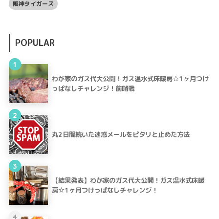
阪神タイガース
POPULAR
1
わが家のガス代大公開！ガス温水式床暖房☆1ヶ月つけ
っぱなしチャレンジ！前哨戦
2
丸2日間続いた迷惑メールをピタリと止めた方法
3
【結果発表】わが家のガス代大公開！ガス温水式床暖
房☆1ヶ月つけっぱなしチャレンジ！
4