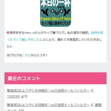
激辛好きなtaka :aさんのカップ麺ブログ。私の漢字の師匠。
身体を張
ったカップ麺レポをした
ことにより、晴れて分家認定していただきまし
た♪
旧ブログは
こちら
からどうぞ！
最近のコメント
撃退成功♪ようやくお目覚め！auの迷惑メールフィルター
に
TOMOMI
より
撃退成功♪ようやくお目覚め！auの迷惑メールフィルター
に
蒼龍
カンナ
より