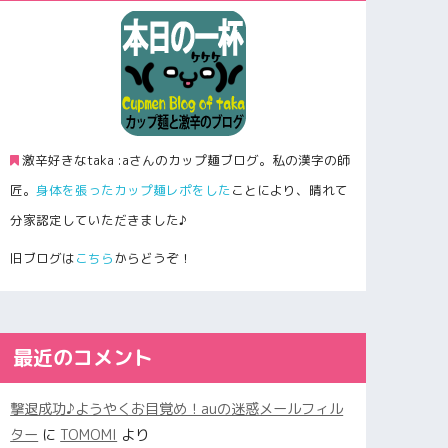
激辛好きなtaka :aさんのカップ麺ブログ。私の漢字の師
匠。
身体を張ったカップ麺レポをした
ことにより、晴れて
分家認定していただきました♪
旧ブログは
こちら
からどうぞ！
最近のコメント
撃退成功♪ようやくお目覚め！auの迷惑メールフィル
ター
に
TOMOMI
より