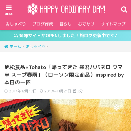
おしゃべり
ブログ作成
暮らし
おでかけ
サイトマップ
姉妹サイトがOPENしました！旅ログ更新中です♪
ホーム
おしゃべり
旭松食品×Tohato「帰ってきた 暴君ハバネロ ウマ
辛 スープ春雨」（ローソン限定商品）inspired by
本日の一杯
2017年12月19日
2019年11月21日
3分