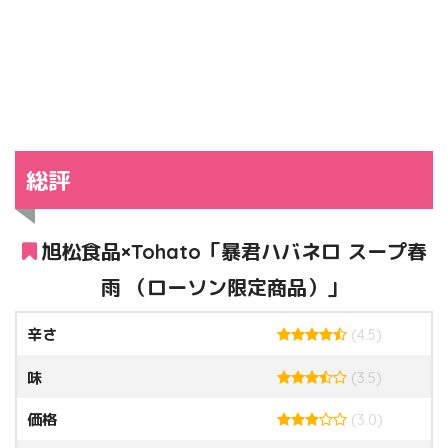
総評
旭松食品×Tohato「暴君ハバネロ スープ春
雨 （ローソン限定商品）」
辛さ
(4.5)
味
(3.5)
価格
(3.0)