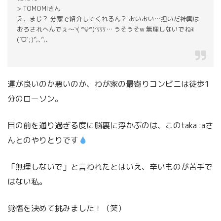
> TOMOMIさん
え、まじ？ 分家で紹介してくれるん？ おいおい…担いだ神輿は
おろされへんでぇ〜◝( ꒪౪꒪)◜ｹｹｹ… うそうそw 無理しないでねꉂ
(ˊᗜˋ;)‘`,､’`,､
運が良いのか悪いのか、わが家の最寄りコンビニは徒歩1
分のローソン。
目の前を通り過ぎる度に脳裏に浮かぶのは、このtaka :aさ
んとのやりとりです
「無理しないで」と言われたとはいえ、辛いものが苦手で
はない私。
覚悟を決めて挑みました！（笑）