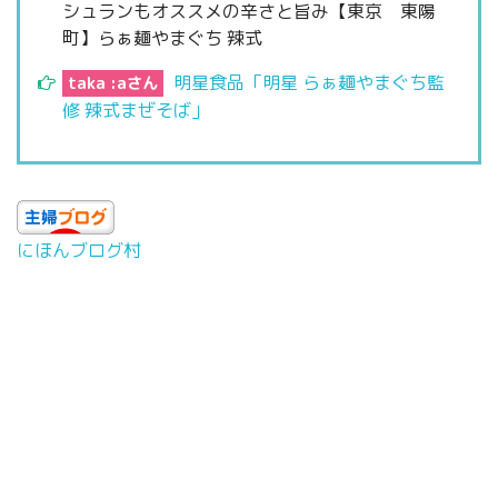
シュランもオススメの辛さと旨み【東京 東陽
町】らぁ麺やまぐち 辣式
明星食品「明星 らぁ麺やまぐち監
taka :aさん
修 辣式まぜそば」
にほんブログ村