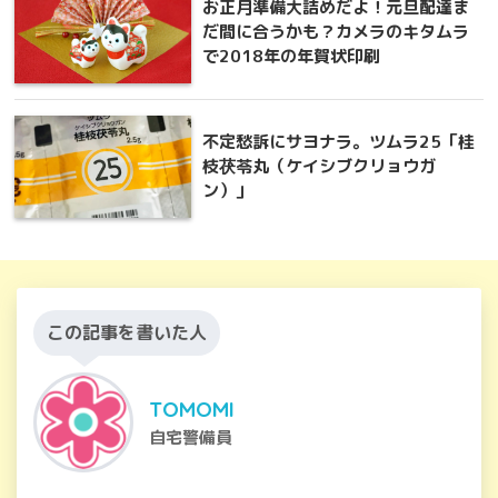
お正月準備大詰めだよ！元旦配達ま
だ間に合うかも？カメラのキタムラ
で2018年の年賀状印刷
不定愁訴にサヨナラ。ツムラ25「桂
枝茯苓丸（ケイシブクリョウガ
ン）」
この記事を書いた人
TOMOMI
自宅警備員