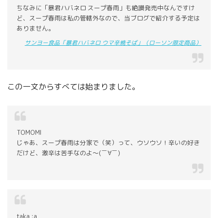
ちなみに「暴君ハバネロ スープ春雨」も絶讃発売中なんですけ
ど、スープ春雨は私の管轄外なので、当ブログで紹介する予定は
ありません。
サンヨー食品「暴君ハバネロ ウマ辛焼そば」（ローソン限定商品）
この一文からすべては始まりました。
TOMOMI
じゃあ、スープ春雨は分家で（笑）って、ウソウソ！辛いの好き
だけど、激辛は苦手なのよ〜(￣∀￣)
taka :a