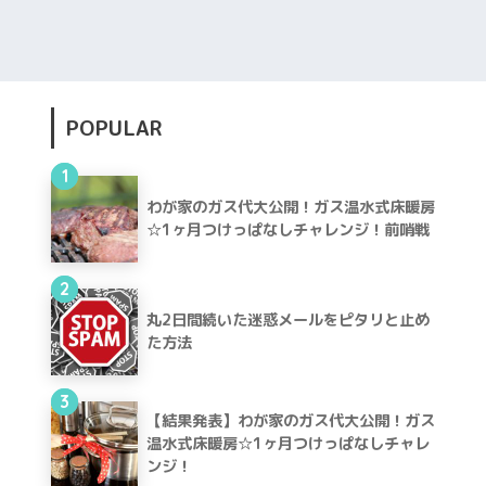
POPULAR
1
わが家のガス代大公開！ガス温水式床暖房
☆1ヶ月つけっぱなしチャレンジ！前哨戦
2
丸2日間続いた迷惑メールをピタリと止め
た方法
3
【結果発表】わが家のガス代大公開！ガス
温水式床暖房☆1ヶ月つけっぱなしチャレ
ンジ！