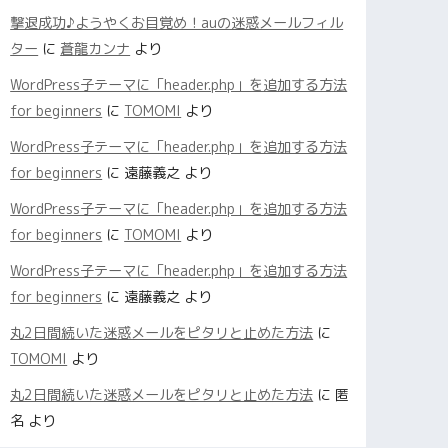
撃退成功♪ようやくお目覚め！auの迷惑メールフィル
ター
に
蒼龍カンナ
より
WordPress子テーマに「header.php」を追加する方法
for beginners
に
TOMOMI
より
WordPress子テーマに「header.php」を追加する方法
for beginners
に
遠藤義之
より
WordPress子テーマに「header.php」を追加する方法
for beginners
に
TOMOMI
より
WordPress子テーマに「header.php」を追加する方法
for beginners
に
遠藤義之
より
丸2日間続いた迷惑メールをピタリと止めた方法
に
TOMOMI
より
丸2日間続いた迷惑メールをピタリと止めた方法
に
匿
名
より