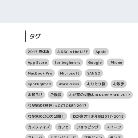
タグ
2017 夏休み
A DAY in the LIFE
Apple
App Store
for beginners
Google
iPhone
MacBook Pro
Microsoft
SANGO
spotlighted
WordPress
おひとり様
お散歩
お知らせ
ご挨拶
わが家の3連休 in NOVEMBER 2017
わが家の3連休 in OCTOBER 2017
わが家の〇〇大公開！
わが家の年末年始2017-2018
カスタマイズ
カフェ
ショッピング
スイーツ
ストーク
ハミングバード
プラグイン
ランチ