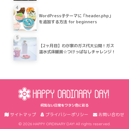
4
WordPress子テーマに「header.php」
を追加する方法 for beginners
5
【2ヶ月目】わが家のガス代大公開！ガス
温水式床暖房☆つけっぱなしチャレンジ！
何気ない日常をワタシ色に彩る
サイトマップ
プライバシーポリシー
お問い合わせ
© 2026 HAPPY ORDINARY DAY! All rights reserved.