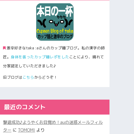
激辛好きなtaka :aさんのカップ麺ブログ。私の漢字の師
匠。
身体を張ったカップ麺レポをした
ことにより、晴れて
分家認定していただきました♪
旧ブログは
こちら
からどうぞ！
最近のコメント
撃退成功♪ようやくお目覚め！auの迷惑メールフィル
ター
に
TOMOMI
より