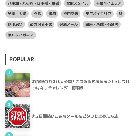
八重洲・丸の内・日本橋・京橋
北欧スタイル
千葉ベイエリア
品川・大崎
夕食
愚痴
成田空港
東京ベイエリア
母
無印良品
軽井沢＆小諸
迷惑メール
銀座・新橋・有楽町
阪神タイガース
POPULAR
1
わが家のガス代大公開！ガス温水式床暖房☆1ヶ月つけ
っぱなしチャレンジ！前哨戦
2
丸2日間続いた迷惑メールをピタリと止めた方法
3