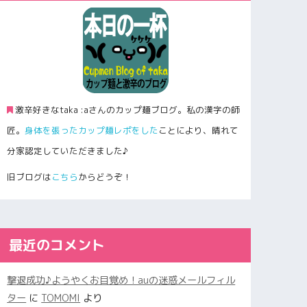
激辛好きなtaka :aさんのカップ麺ブログ。私の漢字の師
匠。
身体を張ったカップ麺レポをした
ことにより、晴れて
分家認定していただきました♪
旧ブログは
こちら
からどうぞ！
最近のコメント
撃退成功♪ようやくお目覚め！auの迷惑メールフィル
ター
に
TOMOMI
より