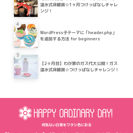
温水式床暖房☆1ヶ月つけっぱなしチャレ
ンジ！
4
WordPress子テーマに「header.php」
を追加する方法 for beginners
5
【2ヶ月目】わが家のガス代大公開！ガス
温水式床暖房☆つけっぱなしチャレンジ！
何気ない日常をワタシ色に彩る