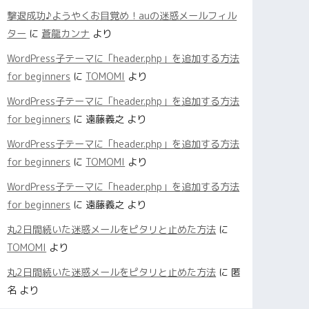
撃退成功♪ようやくお目覚め！auの迷惑メールフィル
ター
に
蒼龍カンナ
より
WordPress子テーマに「header.php」を追加する方法
for beginners
に
TOMOMI
より
WordPress子テーマに「header.php」を追加する方法
for beginners
に
遠藤義之
より
WordPress子テーマに「header.php」を追加する方法
for beginners
に
TOMOMI
より
WordPress子テーマに「header.php」を追加する方法
for beginners
に
遠藤義之
より
丸2日間続いた迷惑メールをピタリと止めた方法
に
TOMOMI
より
丸2日間続いた迷惑メールをピタリと止めた方法
に
匿
名
より