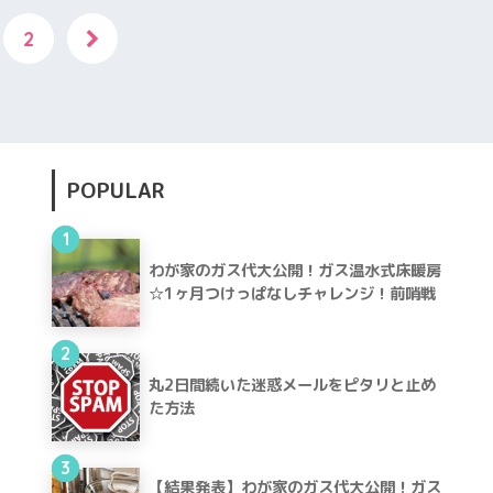
2
POPULAR
1
わが家のガス代大公開！ガス温水式床暖房
☆1ヶ月つけっぱなしチャレンジ！前哨戦
2
丸2日間続いた迷惑メールをピタリと止め
た方法
3
【結果発表】わが家のガス代大公開！ガス