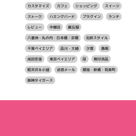
カスタマイズ
カフェ
ショッピング
スイーツ
ストーク
ハミングバード
プラグイン
ランチ
レビュー
中棚荘
備忘録
八重洲・丸の内・日本橋・京橋
北欧スタイル
千葉ベイエリア
品川・大崎
夕食
愚痴
成田空港
東京ベイエリア
母
無印良品
軽井沢＆小諸
迷惑メール
銀座・新橋・有楽町
阪神タイガース