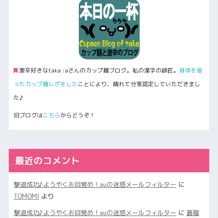
激辛好きなtaka :aさんのカップ麺ブログ。私の漢字の師匠。
身体を張
ったカップ麺レポをした
ことにより、晴れて分家認定していただきまし
た♪
旧ブログは
こちら
からどうぞ！
最近のコメント
撃退成功♪ようやくお目覚め！auの迷惑メールフィルター
に
TOMOMI
より
撃退成功♪ようやくお目覚め！auの迷惑メールフィルター
に
蒼龍