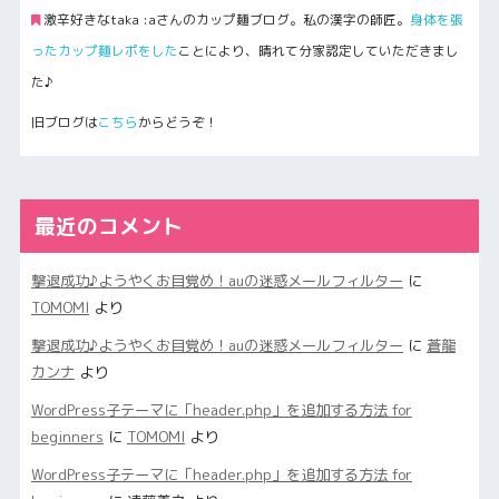
激辛好きなtaka :aさんのカップ麺ブログ。私の漢字の師匠。
身体を張
ったカップ麺レポをした
ことにより、晴れて分家認定していただきまし
た♪
旧ブログは
こちら
からどうぞ！
最近のコメント
撃退成功♪ようやくお目覚め！auの迷惑メールフィルター
に
TOMOMI
より
撃退成功♪ようやくお目覚め！auの迷惑メールフィルター
に
蒼龍
カンナ
より
WordPress子テーマに「header.php」を追加する方法 for
beginners
に
TOMOMI
より
WordPress子テーマに「header.php」を追加する方法 for