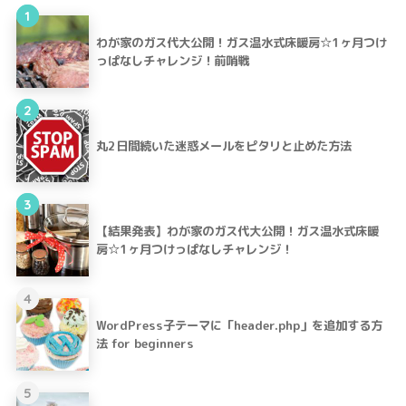
1
わが家のガス代大公開！ガス温水式床暖房☆1ヶ月つけ
っぱなしチャレンジ！前哨戦
2
丸2日間続いた迷惑メールをピタリと止めた方法
3
【結果発表】わが家のガス代大公開！ガス温水式床暖
房☆1ヶ月つけっぱなしチャレンジ！
4
WordPress子テーマに「header.php」を追加する方
法 for beginners
5