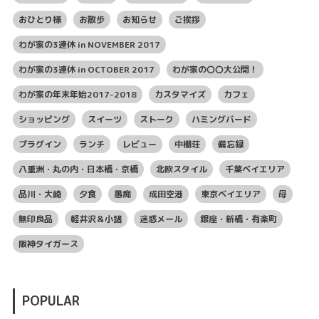
おひとり様
お散歩
お知らせ
ご挨拶
わが家の3連休 in NOVEMBER 2017
わが家の3連休 in OCTOBER 2017
わが家の〇〇大公開！
わが家の年末年始2017-2018
カスタマイズ
カフェ
ショッピング
スイーツ
ストーク
ハミングバード
プラグイン
ランチ
レビュー
中棚荘
備忘録
八重洲・丸の内・日本橋・京橋
北欧スタイル
千葉ベイエリア
品川・大崎
夕食
愚痴
成田空港
東京ベイエリア
母
無印良品
軽井沢＆小諸
迷惑メール
銀座・新橋・有楽町
阪神タイガース
POPULAR