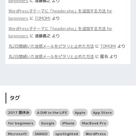
beginners
に
遠藤義之
より
WordPress子テーマに「header.php」を追加する方法 for
beginners
に
TOMOMI
より
WordPress子テーマに「header.php」を追加する方法 for
beginners
に
遠藤義之
より
丸2日間続いた迷惑メールをピタリと止めた方法
に
TOMOMI
より
丸2日間続いた迷惑メールをピタリと止めた方法
に
匿名
より
タグ
2017 夏休み
A DAY in the LIFE
Apple
App Store
for beginners
Google
iPhone
MacBook Pro
Microsoft
SANGO
spotlighted
WordPress