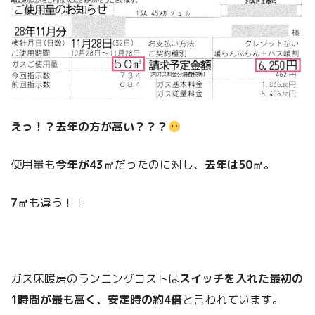
えっ！？去年の方が高い？？？
使用量も
今年が43㎥
だったのに対し、
去年は50㎥
。
7㎥
も違う！！
ガス床暖房のランニングコストは
スイッチを入れた最初の
1時間が最も高く、安定時の約4倍
と言われています。