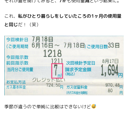
それが蓋を開けてみると、
7㎥
も使用量
減
という結果に。
これ、
私がひとり暮らしをしていたころの1ヶ月の使用量
と同じ
だ！（笑）
季節が違うので単純に比較はできないけど