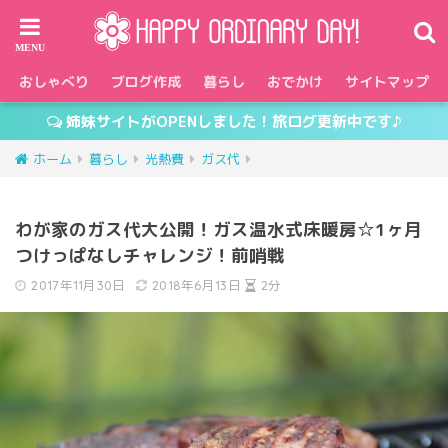
おしゃべり
ブログ作成
暮らし
おでかけ
サイトマップ
姉妹サイトがOPENしました！旅ログ更新中です♪
ホーム
暮らし
光熱費
ガス代
わが家のガス代大公開！ガス温水式床暖房☆1ヶ月
つけっぱなしチャレンジ！前哨戦
2017年11月30日
2018年6月13日
2分