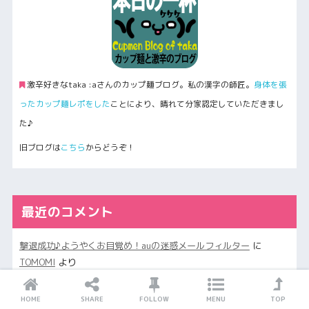
激辛好きなtaka :aさんのカップ麺ブログ。私の漢字の師匠。
身体を張
ったカップ麺レポをした
ことにより、晴れて分家認定していただきまし
た♪
旧ブログは
こちら
からどうぞ！
最近のコメント
撃退成功♪ようやくお目覚め！auの迷惑メールフィルター
に
TOMOMI
より
撃退成功♪ようやくお目覚め！auの迷惑メールフィルター
に
蒼龍
HOME
SHARE
FOLLOW
MENU
TOP
カンナ
より