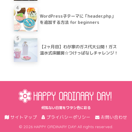
4
WordPress子テーマに「header.php」
を追加する方法 for beginners
5
【2ヶ月目】わが家のガス代大公開！ガス
温水式床暖房☆つけっぱなしチャレンジ！
何気ない日常をワタシ色に彩る
サイトマップ
プライバシーポリシー
お問い合わせ
© 2026 HAPPY ORDINARY DAY! All rights reserved.