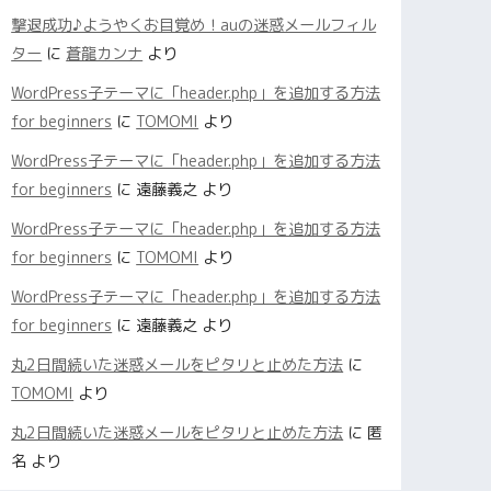
撃退成功♪ようやくお目覚め！auの迷惑メールフィル
ター
に
蒼龍カンナ
より
WordPress子テーマに「header.php」を追加する方法
for beginners
に
TOMOMI
より
WordPress子テーマに「header.php」を追加する方法
for beginners
に
遠藤義之
より
WordPress子テーマに「header.php」を追加する方法
for beginners
に
TOMOMI
より
WordPress子テーマに「header.php」を追加する方法
for beginners
に
遠藤義之
より
丸2日間続いた迷惑メールをピタリと止めた方法
に
TOMOMI
より
丸2日間続いた迷惑メールをピタリと止めた方法
に
匿
名
より