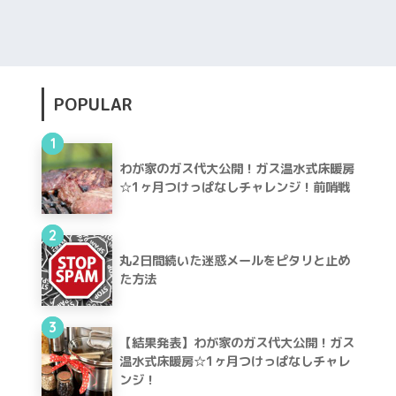
POPULAR
1
わが家のガス代大公開！ガス温水式床暖房
☆1ヶ月つけっぱなしチャレンジ！前哨戦
2
丸2日間続いた迷惑メールをピタリと止め
た方法
3
【結果発表】わが家のガス代大公開！ガス
温水式床暖房☆1ヶ月つけっぱなしチャレ
ンジ！