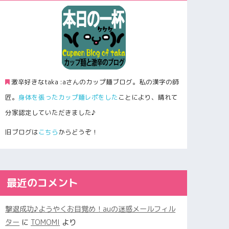
激辛好きなtaka :aさんのカップ麺ブログ。私の漢字の師
匠。
身体を張ったカップ麺レポをした
ことにより、晴れて
分家認定していただきました♪
旧ブログは
こちら
からどうぞ！
最近のコメント
撃退成功♪ようやくお目覚め！auの迷惑メールフィル
ター
に
TOMOMI
より