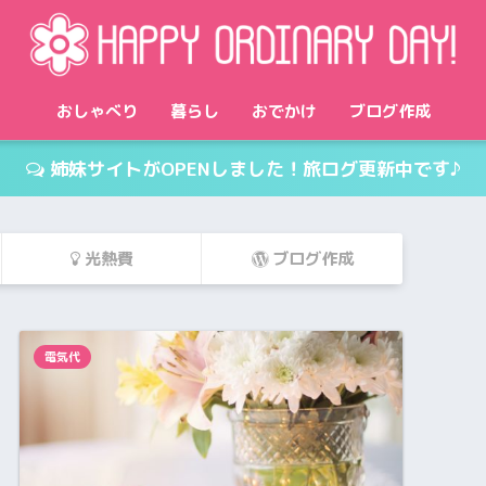
おしゃべり
暮らし
おでかけ
ブログ作成
姉妹サイトがOPENしました！旅ログ更新中です♪
光熱費
ブログ作成
電気代