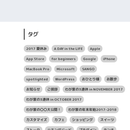
タグ
2017 夏休み
A DAY in the LIFE
Apple
App Store
for beginners
Google
iPhone
MacBook Pro
Microsoft
SANGO
spotlighted
WordPress
おひとり様
お散歩
お知らせ
ご挨拶
わが家の3連休 in NOVEMBER 2017
わが家の3連休 in OCTOBER 2017
わが家の〇〇大公開！
わが家の年末年始2017-2018
カスタマイズ
カフェ
ショッピング
スイーツ
ストーク
ハミングバード
プラグイン
ランチ