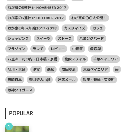
わが家の3連休 in NOVEMBER 2017
わが家の3連休 in OCTOBER 2017
わが家の〇〇大公開！
わが家の年末年始2017-2018
カスタマイズ
カフェ
ショッピング
スイーツ
ストーク
ハミングバード
プラグイン
ランチ
レビュー
中棚荘
備忘録
八重洲・丸の内・日本橋・京橋
北欧スタイル
千葉ベイエリア
品川・大崎
夕食
愚痴
成田空港
東京ベイエリア
母
無印良品
軽井沢＆小諸
迷惑メール
銀座・新橋・有楽町
阪神タイガース
POPULAR
1