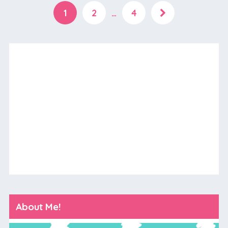
1
2
…
4
About Me!