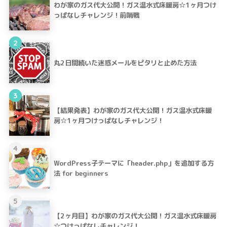
わが家のガス代大公開！ガス温水式床暖房☆1ヶ月つけ
っぱなしチャレンジ！前哨戦
2
丸2日間続いた迷惑メールをピタリと止めた方法
3
【結果発表】わが家のガス代大公開！ガス温水式床暖
房☆1ヶ月つけっぱなしチャレンジ！
4
WordPress子テーマに「header.php」を追加する方
法 for beginners
5
【2ヶ月目】わが家のガス代大公開！ガス温水式床暖房
☆つけっぱなしチャレンジ！