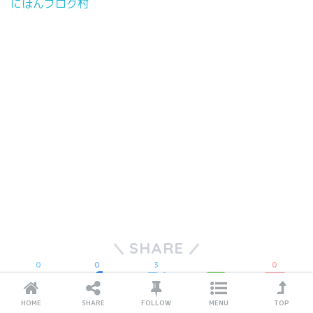
にほんブログ村
SHARE
0
0
3
0
ツイート
シェア
はてブ
Pocket
LINE
HOME
SHARE
FOLLOW
MENU
TOP