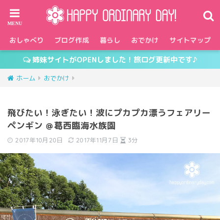
おしゃべり
ブログ作成
暮らし
おでかけ
サイトマップ
姉妹サイトがOPENしました！旅ログ更新中です♪
ホーム
おでかけ
飛びたい！泳ぎたい！波にプカプカ漂うフェアリー
ペンギン ＠葛西臨海水族園
2017年10月20日
2017年11月7日
3分