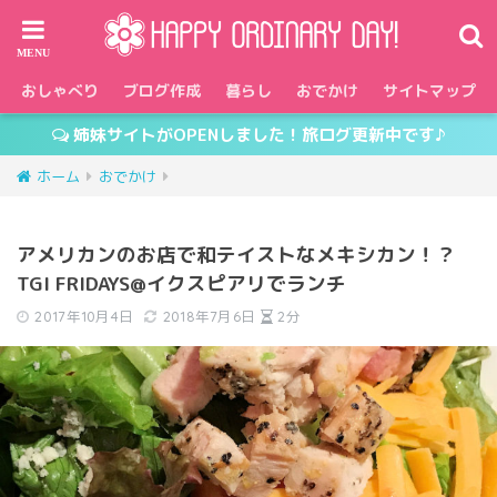
おしゃべり
ブログ作成
暮らし
おでかけ
サイトマップ
姉妹サイトがOPENしました！旅ログ更新中です♪
ホーム
おでかけ
アメリカンのお店で和テイストなメキシカン！？
TGI FRIDAYS@イクスピアリでランチ
2017年10月4日
2018年7月6日
2分