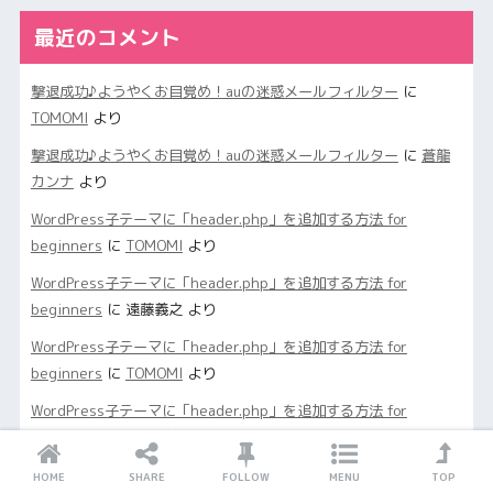
最近のコメント
撃退成功♪ようやくお目覚め！auの迷惑メールフィルター
に
TOMOMI
より
撃退成功♪ようやくお目覚め！auの迷惑メールフィルター
に
蒼龍
カンナ
より
WordPress子テーマに「header.php」を追加する方法 for
beginners
に
TOMOMI
より
WordPress子テーマに「header.php」を追加する方法 for
beginners
に
遠藤義之
より
WordPress子テーマに「header.php」を追加する方法 for
beginners
に
TOMOMI
より
WordPress子テーマに「header.php」を追加する方法 for
beginners
に
遠藤義之
より
丸2日間続いた迷惑メールをピタリと止めた方法
に
TOMOMI
より
HOME
SHARE
FOLLOW
MENU
TOP