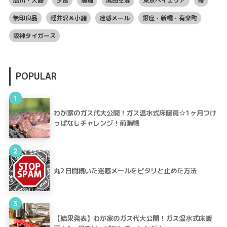
品川・大崎
夕食
愚痴
成田空港
東京ベイエリア
母
無印良品
軽井沢＆小諸
迷惑メール
銀座・新橋・有楽町
阪神タイガース
POPULAR
1
わが家のガス代大公開！ガス温水式床暖房☆1ヶ月つけ
っぱなしチャレンジ！前哨戦
2
丸2日間続いた迷惑メールをピタリと止めた方法
3
【結果発表】わが家のガス代大公開！ガス温水式床暖