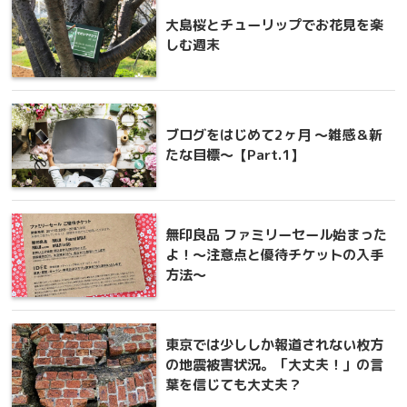
大島桜とチューリップでお花見を楽
しむ週末
ブログをはじめて2ヶ月 ～雑感＆新
たな目標～【Part.1】
無印良品 ファミリーセール始まった
よ！〜注意点と優待チケットの入手
方法〜
東京では少ししか報道されない枚方
の地震被害状況。「大丈夫！」の言
葉を信じても大丈夫？