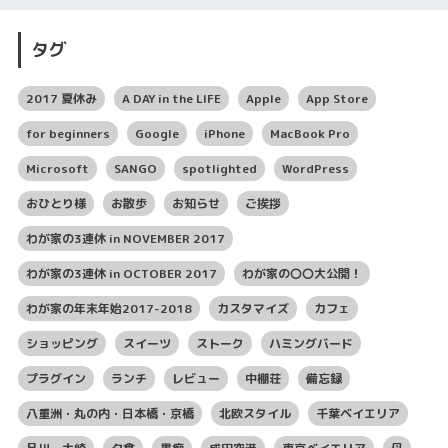
タグ
2017 夏休み
A DAY in the LIFE
Apple
App Store
for beginners
Google
iPhone
MacBook Pro
Microsoft
SANGO
spotlighted
WordPress
おひとり様
お散歩
お知らせ
ご挨拶
わが家の3連休 in NOVEMBER 2017
わが家の3連休 in OCTOBER 2017
わが家の〇〇大公開！
わが家の年末年始2017-2018
カスタマイズ
カフェ
ショッピング
スイーツ
ストーク
ハミングバード
プラグイン
ランチ
レビュー
中棚荘
備忘録
八重洲・丸の内・日本橋・京橋
北欧スタイル
千葉ベイエリア