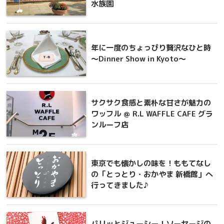
水族園
年に一度のちょっぴり贅沢なひと時
～Dinner Show in Kyoto～
サクサク食感と素朴な甘さが魅力の
ワッフル ＠ R.L WAFFLE CAFE グラ
ンルーフ店
東京でも懐かしの味を！ももてなし
の「とっとり・おかやま 新橋館」へ
行ってきました♪
パリッとジューシー！ソーセージの