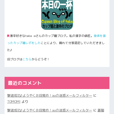
激辛好きなtaka :aさんのカップ麺ブログ。私の漢字の師匠。
身体を張
ったカップ麺レポをした
ことにより、晴れて分家認定していただきまし
た♪
旧ブログは
こちら
からどうぞ！
最近のコメント
撃退成功♪ようやくお目覚め！auの迷惑メールフィルター
に
TOMOMI
より
撃退成功♪ようやくお目覚め！auの迷惑メールフィルター
に
蒼龍