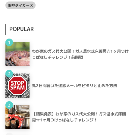
阪神タイガース
POPULAR
1
わが家のガス代大公開！ガス温水式床暖房☆1ヶ月つけ
っぱなしチャレンジ！前哨戦
2
丸2日間続いた迷惑メールをピタリと止めた方法
3
【結果発表】わが家のガス代大公開！ガス温水式床暖
房☆1ヶ月つけっぱなしチャレンジ！