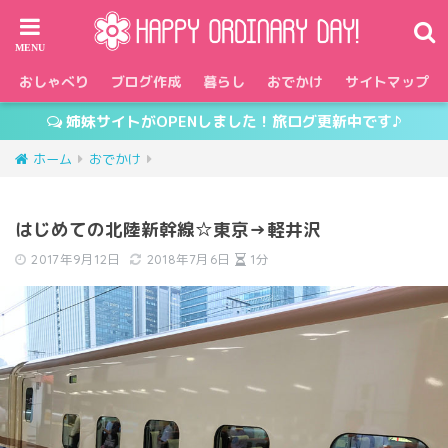
おしゃべり
ブログ作成
暮らし
おでかけ
サイトマップ
姉妹サイトがOPENしました！旅ログ更新中です♪
ホーム
おでかけ
はじめての北陸新幹線☆東京→軽井沢
2017年9月12日
2018年7月6日
1分