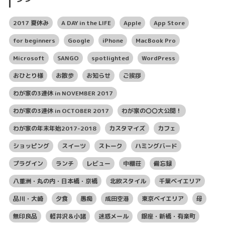
2017 夏休み
A DAY in the LIFE
Apple
App Store
for beginners
Google
iPhone
MacBook Pro
Microsoft
SANGO
spotlighted
WordPress
おひとり様
お散歩
お知らせ
ご挨拶
わが家の3連休 in NOVEMBER 2017
わが家の3連休 in OCTOBER 2017
わが家の〇〇大公開！
わが家の年末年始2017-2018
カスタマイズ
カフェ
ショッピング
スイーツ
ストーク
ハミングバード
プラグイン
ランチ
レビュー
中棚荘
備忘録
八重洲・丸の内・日本橋・京橋
北欧スタイル
千葉ベイエリア
品川・大崎
夕食
愚痴
成田空港
東京ベイエリア
母
無印良品
軽井沢＆小諸
迷惑メール
銀座・新橋・有楽町