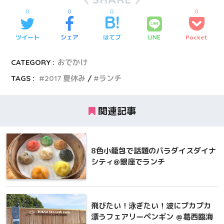
0
0
0
0
ツイート
シェア
はてブ
Pocket
LINE
CATEGORY :
おでかけ
TAGS :
2017 夏休み
ランチ
関連記事
8色小籠包で話題のパラダイスダイナ
シティ@銀座でランチ
飛びたい！泳ぎたい！波にプカプカ
漂うフェアリーペンギン ＠葛西臨海