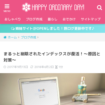
おしゃべり
ブログ作成
暮らし
おでかけ
サイトマップ
姉妹サイトがOPENしました！旅ログ更新中です♪
ホーム
ブログ作成
まるっと削除されたインデックスが復活！～原因と
対策～
2017年9月13日
2018年6月2日
1分