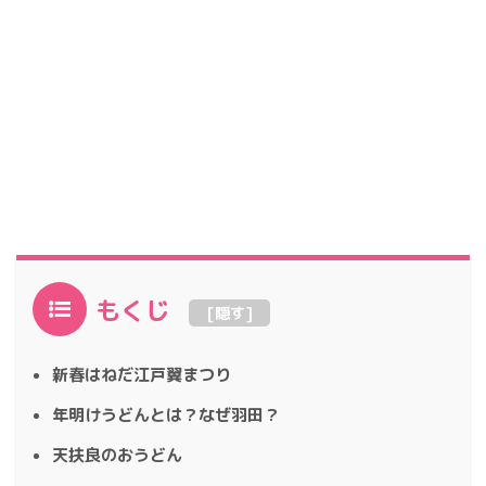
もくじ
[
隠す
]
新春はねだ江戸翼まつり
年明けうどんとは？なぜ羽田？
天扶良のおうどん