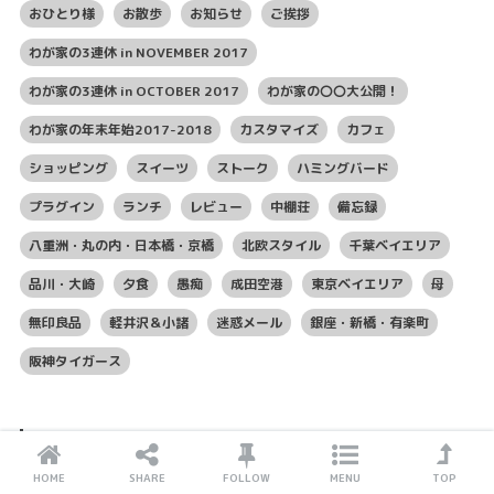
おひとり様
お散歩
お知らせ
ご挨拶
わが家の3連休 in NOVEMBER 2017
わが家の3連休 in OCTOBER 2017
わが家の〇〇大公開！
わが家の年末年始2017-2018
カスタマイズ
カフェ
ショッピング
スイーツ
ストーク
ハミングバード
プラグイン
ランチ
レビュー
中棚荘
備忘録
八重洲・丸の内・日本橋・京橋
北欧スタイル
千葉ベイエリア
品川・大崎
夕食
愚痴
成田空港
東京ベイエリア
母
無印良品
軽井沢＆小諸
迷惑メール
銀座・新橋・有楽町
阪神タイガース
POPULAR
HOME
SHARE
FOLLOW
MENU
TOP