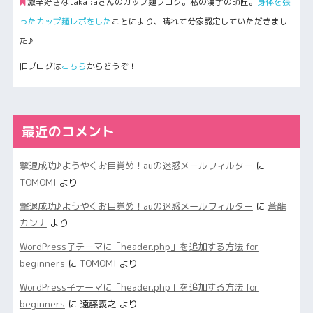
激辛好きなtaka :aさんのカップ麺ブログ。私の漢字の師匠。
身体を張
ったカップ麺レポをした
ことにより、晴れて分家認定していただきまし
た♪
旧ブログは
こちら
からどうぞ！
最近のコメント
撃退成功♪ようやくお目覚め！auの迷惑メールフィルター
に
TOMOMI
より
撃退成功♪ようやくお目覚め！auの迷惑メールフィルター
に
蒼龍
カンナ
より
WordPress子テーマに「header.php」を追加する方法 for
beginners
に
TOMOMI
より
WordPress子テーマに「header.php」を追加する方法 for
beginners
に
遠藤義之
より