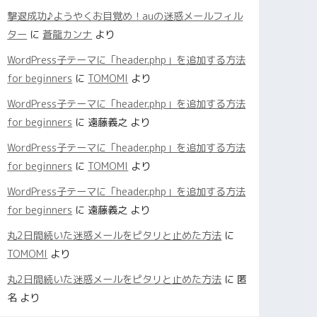
撃退成功♪ようやくお目覚め！auの迷惑メールフィル
ター
に
蒼龍カンナ
より
WordPress子テーマに「header.php」を追加する方法
for beginners
に
TOMOMI
より
WordPress子テーマに「header.php」を追加する方法
for beginners
に
遠藤義之
より
WordPress子テーマに「header.php」を追加する方法
for beginners
に
TOMOMI
より
WordPress子テーマに「header.php」を追加する方法
for beginners
に
遠藤義之
より
丸2日間続いた迷惑メールをピタリと止めた方法
に
TOMOMI
より
丸2日間続いた迷惑メールをピタリと止めた方法
に
匿
名
より