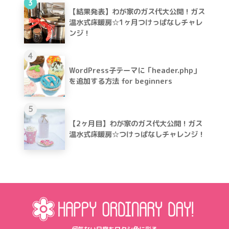
3
【結果発表】わが家のガス代大公開！ガス
温水式床暖房☆1ヶ月つけっぱなしチャレ
ンジ！
4
WordPress子テーマに「header.php」
を追加する方法 for beginners
5
【2ヶ月目】わが家のガス代大公開！ガス
温水式床暖房☆つけっぱなしチャレンジ！