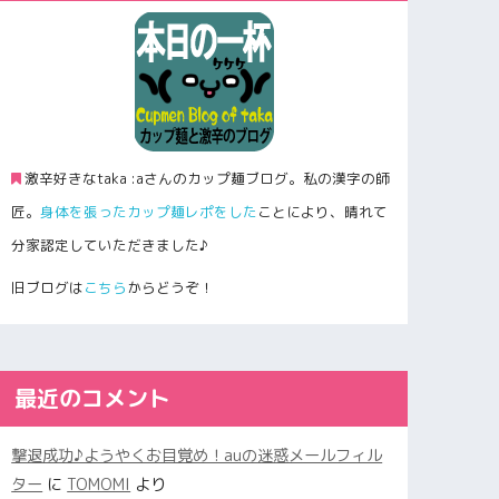
激辛好きなtaka :aさんのカップ麺ブログ。私の漢字の師
匠。
身体を張ったカップ麺レポをした
ことにより、晴れて
分家認定していただきました♪
旧ブログは
こちら
からどうぞ！
最近のコメント
撃退成功♪ようやくお目覚め！auの迷惑メールフィル
ター
に
TOMOMI
より