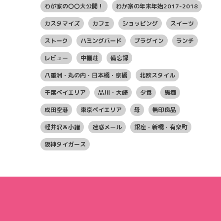
わが家の〇〇大公開！
わが家の年末年始2017-2018
カスタマイズ
カフェ
ショッピング
スイーツ
ストーク
ハミングバード
プラグイン
ランチ
レビュー
中棚荘
備忘録
八重洲・丸の内・日本橋・京橋
北欧スタイル
千葉ベイエリア
品川・大崎
夕食
愚痴
成田空港
東京ベイエリア
母
無印良品
軽井沢＆小諸
迷惑メール
銀座・新橋・有楽町
阪神タイガース