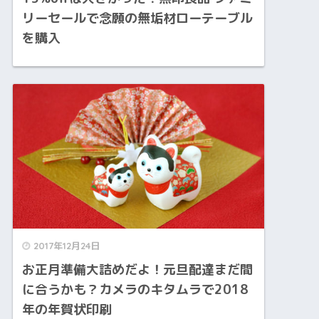
リーセールで念願の無垢材ローテーブル
を購入
2017年12月24日
お正月準備大詰めだよ！元旦配達まだ間
に合うかも？カメラのキタムラで2018
年の年賀状印刷