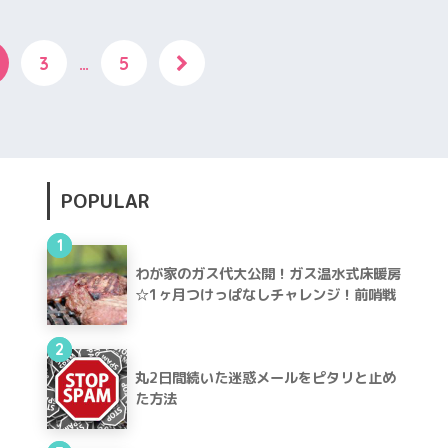
3
…
5
POPULAR
1
わが家のガス代大公開！ガス温水式床暖房
☆1ヶ月つけっぱなしチャレンジ！前哨戦
2
丸2日間続いた迷惑メールをピタリと止め
た方法