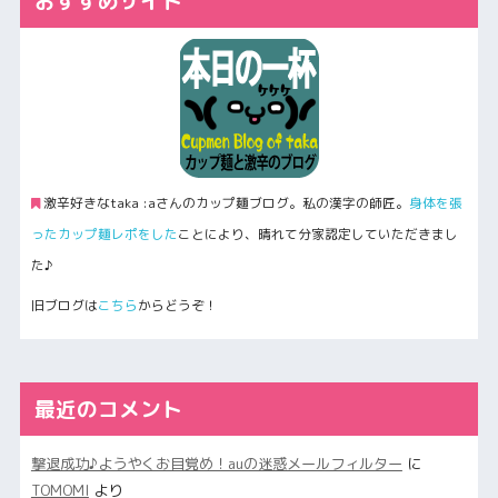
おすすめサイト
激辛好きなtaka :aさんのカップ麺ブログ。私の漢字の師匠。
身体を張
ったカップ麺レポをした
ことにより、晴れて分家認定していただきまし
た♪
旧ブログは
こちら
からどうぞ！
最近のコメント
撃退成功♪ようやくお目覚め！auの迷惑メールフィルター
に
TOMOMI
より