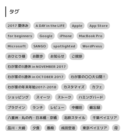
タグ
2017 夏休み
A DAY in the LIFE
Apple
App Store
for beginners
Google
iPhone
MacBook Pro
Microsoft
SANGO
spotlighted
WordPress
おひとり様
お散歩
お知らせ
ご挨拶
わが家の3連休 in NOVEMBER 2017
わが家の3連休 in OCTOBER 2017
わが家の〇〇大公開！
わが家の年末年始2017-2018
カスタマイズ
カフェ
ショッピング
スイーツ
ストーク
ハミングバード
プラグイン
ランチ
レビュー
中棚荘
備忘録
八重洲・丸の内・日本橋・京橋
北欧スタイル
千葉ベイエリア
品川・大崎
夕食
愚痴
成田空港
東京ベイエリア
母