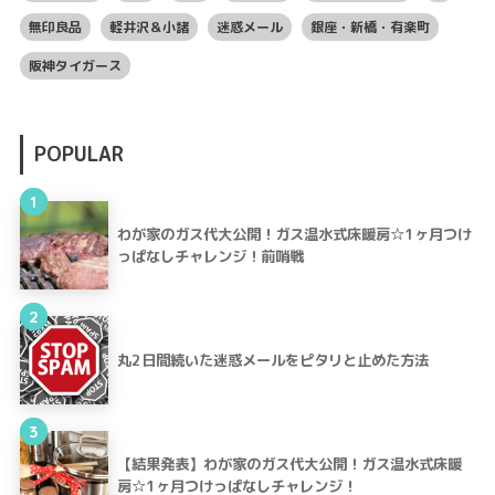
無印良品
軽井沢＆小諸
迷惑メール
銀座・新橋・有楽町
阪神タイガース
POPULAR
1
わが家のガス代大公開！ガス温水式床暖房☆1ヶ月つけ
っぱなしチャレンジ！前哨戦
2
丸2日間続いた迷惑メールをピタリと止めた方法
3
【結果発表】わが家のガス代大公開！ガス温水式床暖
房☆1ヶ月つけっぱなしチャレンジ！