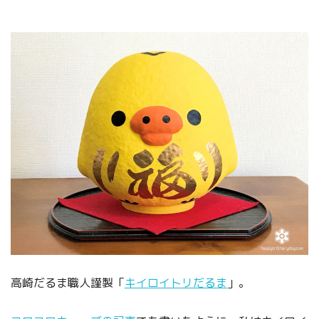
高崎だるま職人謹製「
キイロイトリだるま
」。