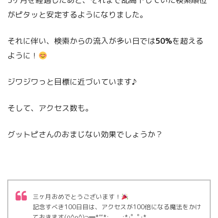
3ヶ月を経過したあと、それまで乱高下していた検索順位
がピタッと安定するようになりました。
それに伴い、検索からの流入が多い日では
50%
を超える
ように！
ジワジワっと目標に近づいています♪
そして、アクセス数も。
グットピさんのおまじない効果でしょうか？
三ヶ月おめでとうございます！
記念すべき100日目は、アクセスが100倍になる魔法をかけ
ておきます(∩^o^)⊃━*’“*:.｡. .｡.:*･゜ﾟ･*