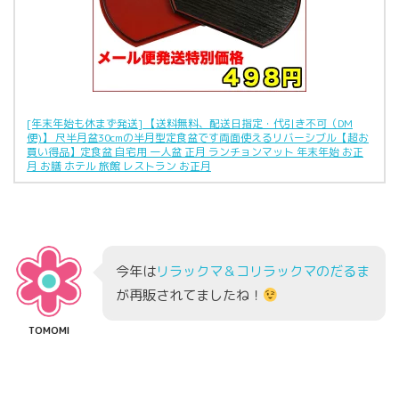
[年末年始も休まず発送] 【送料無料、配送日指定・代引き不可（DM
便)】 尺半月盆30cmの半月型定食盆です両面使えるリバーシブル【超お
買い得品】定食盆 自宅用 一人盆 正月 ランチョンマット 年末年始 お正
月 お膳 ホテル 旅館 レストラン お正月
今年は
リラックマ＆コリラックマのだるま
が再販されてましたね！
TOMOMI